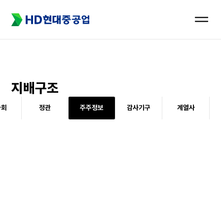
메뉴
열기
지배구조
사회
정관
주주정보
감사기구
계열사